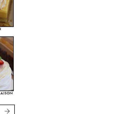
n
saison