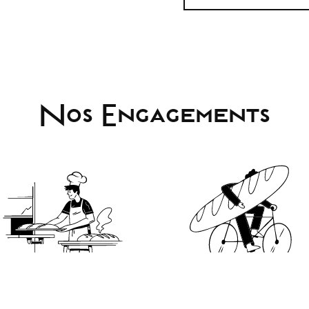
Nos Engagements
Fait-Maison
Click & Collect
 est garanti fait maison avec
Réservez et récupérer vot