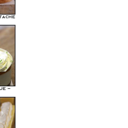
tache
ue -