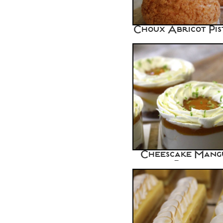
Choux Abricot Pis
Cheescake Mang
Passion